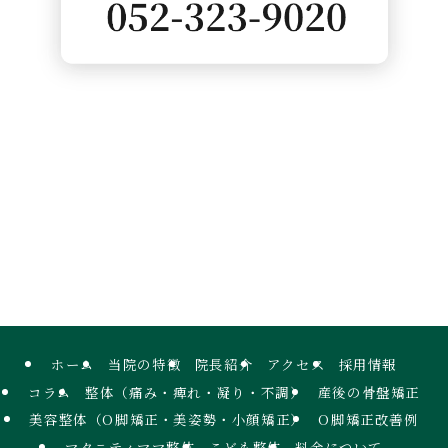
ホーム
当院の特徴
院長紹介
アクセス
採用情報
コラム
整体（痛み・痺れ・凝り・不調）
産後の骨盤矯正
美容整体（O脚矯正・美姿勢・小顔矯正）
O脚矯正改善例
マタニティママ整体
こども整体
料金について