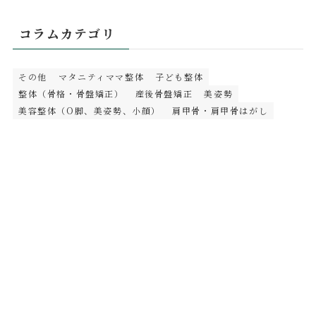
コラムカテゴリ
その他
マタニティママ整体
子ども整体
整体（骨格・骨盤矯正）
産後骨盤矯正
美姿勢
美容整体（O脚、美姿勢、小顔）
肩甲骨・肩甲骨はがし