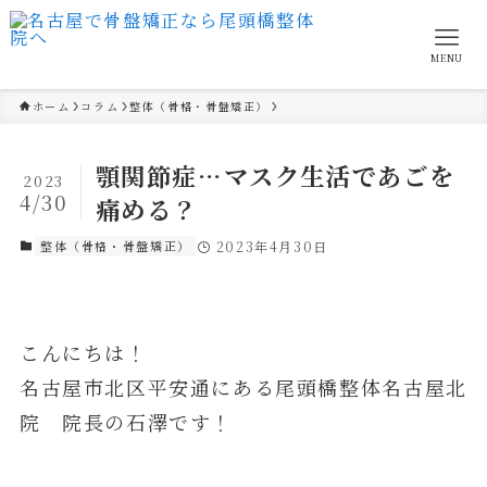
MENU
ホーム
コラム
整体（骨格・骨盤矯正）
顎関節症…マスク生活であごを
2023
4/30
痛める？
整体（骨格・骨盤矯正）
2023年4月30日
こんにちは！
名古屋市北区平安通にある尾頭橋整体名古屋北
院 院長の石澤です！