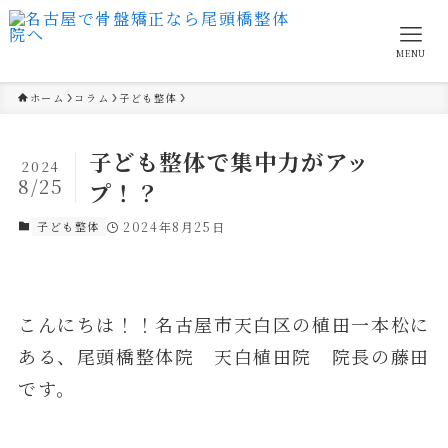
MENU
ホーム
コラム
子ども整体
子ども整体で集中力がアッ
2024
8/25
プ！？
子ども整体
2024年8月25日
こんにちは！！名古屋市天白区の植田一本松に
ある、尾頭橋整体院 天白植田院 院長の藤田
です。