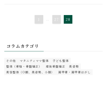
1
...
27
28
コラムカテゴリ
その他
マタニティママ整体
子ども整体
整体（骨格・骨盤矯正）
産後骨盤矯正
美姿勢
美容整体（O脚、美姿勢、小顔）
肩甲骨・肩甲骨はがし