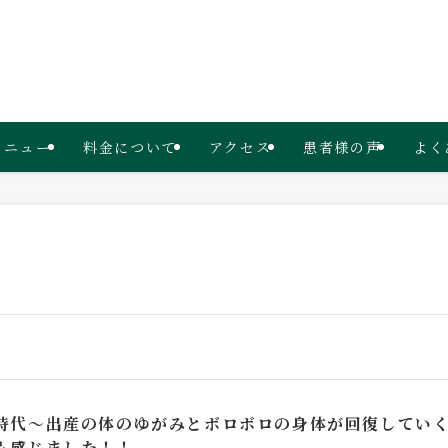
メニュー
料金について
アクセス
患者様の声
よく
時代～出産の体のゆがみとボロボロの身体が回復してい
も感じました！！